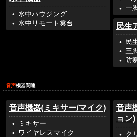
一
水中ハウジング
水中リモート雲台
民生
民
三
防
音声
機器関連
音声機器(ミキサー/マイク)
音声
ョン)
ミキサー
ワイヤレスマイク
ク