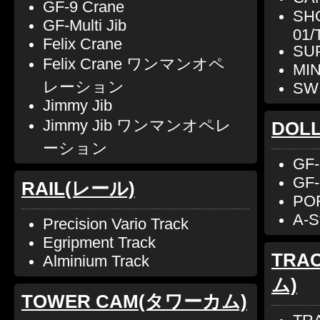
GF-9 Crane
SH
GF-Multi Jib
01/
Felix Crane
SU
Felix Crane ワンマンオペ
MIN
レーション
SWI
Jimmy Jib
Jimmy Jib ワンマンオペレ
DOL
ーション
GF-
GF-
RAIL(レール)
POR
A-S
Precision Vario Track
Egripment Track
TRA
Alminium Track
ム)
TOWER CAM(タワーカム)