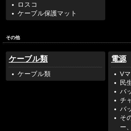
ロスコ
ケーブル保護マット
その他
ケーブル類
電源
ケーブル類
V
民
バ
チ
バ
その
ー