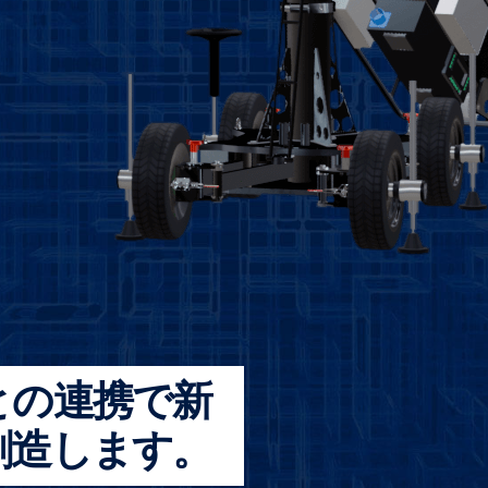
との連携で
新
創造します。