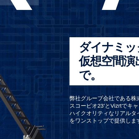
ダイナミッ
仮想空間演
で。
弊社グループ会社である株
スコーピオ23’とVizrtで
ハイクオリティなリアルタ
をワンストップで提供しま