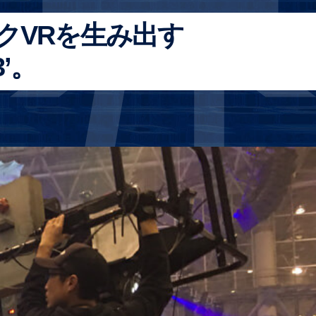
クVRを生み出す
3’。