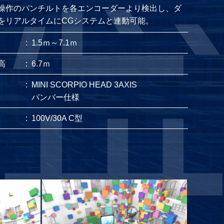
操作のパンチルトを各エンコーダーより検出し、ダ
をリアルタイムにCGシステムと連動可能。
:
1.5ｍ～7.1ｍ
高
:
6.7ｍ
:
MINI SCORPIO HEAD 3AXIS
パンバー仕様
:
100V/30A C型