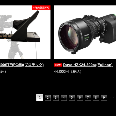
400STF(PC無)(プロテック)
Duvo HZK24-300㎜(Fujinon)
税込）
44,000円（税込）
1
2
3
4
5
6
7
8
9
・・