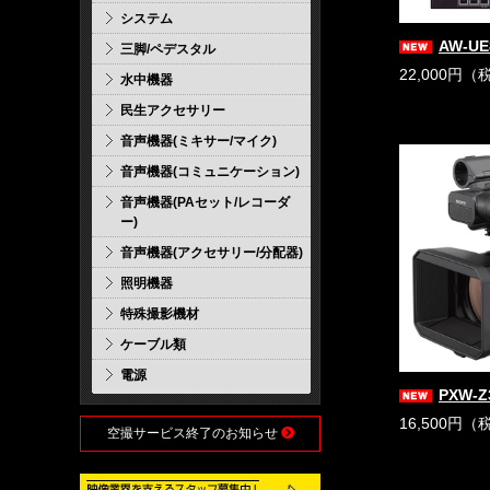
システム
AW-UE
三脚/ペデスタル
22,000円（
水中機器
民生アクセサリー
音声機器(ミキサー/マイク)
音声機器(コミュニケーション)
音声機器(PAセット/レコーダ
ー)
音声機器(アクセサリー/分配器)
照明機器
特殊撮影機材
ケーブル類
電源
PXW-Z
16,500円（
空撮サービス終了のお知らせ