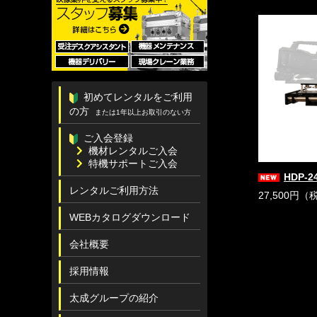
初めてレンタルをご利用
の方
または1年以上お取引のない方
ご入会登録
機材レンタルご入会
特機サポートご入会
HDP-2
レンタルご利用方法
27,500円（
WEBカタログダウンロード
会社概要
採用情報
太成グループの紹介