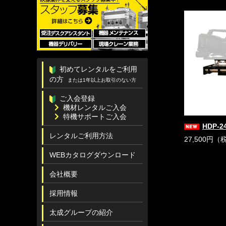
初めてレンタルをご利用
の方
または1年以上お取引のない方
ご入会登録
機材レンタルご入会
特機サポートご入会
HDP-2
レンタルご利用方法
27,500円（
WEBカタログダウンロード
会社概要
採用情報
太成グループの紹介