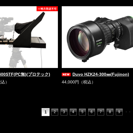
400STF(PC無)(プロテック)
Duvo HZK24-300㎜(Fujinon)
税込）
44,000円（税込）
1
2
3
4
5
6
7
8
9
・・