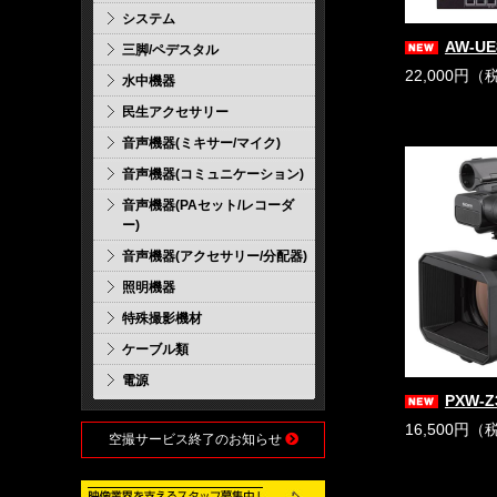
システム
AW-UE
三脚/ペデスタル
22,000円（
水中機器
民生アクセサリー
音声機器(ミキサー/マイク)
音声機器(コミュニケーション)
音声機器(PAセット/レコーダ
ー)
音声機器(アクセサリー/分配器)
照明機器
特殊撮影機材
ケーブル類
電源
PXW-Z
16,500円（
空撮サービス終了のお知らせ