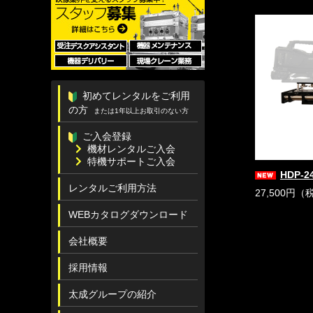
初めてレンタルをご利用
の方
または1年以上お取引のない方
ご入会登録
機材レンタルご入会
特機サポートご入会
HDP-2
レンタルご利用方法
27,500円（
WEBカタログダウンロード
会社概要
採用情報
太成グループの紹介