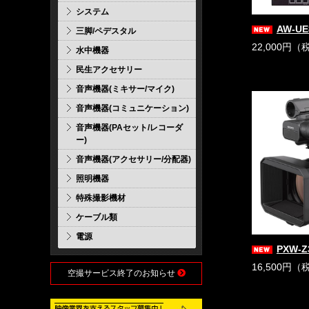
システム
AW-UE
三脚/ペデスタル
22,000円（
水中機器
民生アクセサリー
音声機器(ミキサー/マイク)
音声機器(コミュニケーション)
音声機器(PAセット/レコーダ
ー)
音声機器(アクセサリー/分配器)
照明機器
特殊撮影機材
ケーブル類
電源
PXW-Z
16,500円（
空撮サービス終了のお知らせ