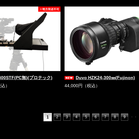
400STF(PC無)(プロテック)
Duvo HZK24-300㎜(Fujinon)
税込）
44,000円（税込）
1
2
3
4
5
6
7
8
9
・・