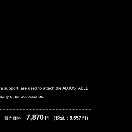
 support, are used to attach the ADJUSTABLE
y other accessories.
7,870
円 （税込：8,657円）
販売価格：