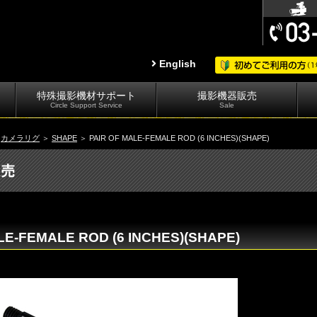
English
特殊撮影機材サポート
撮影機器販売
Circle Support Service
Sale
＞
カメラリグ
＞
SHAPE
＞ PAIR OF MALE-FEMALE ROD (6 INCHES)(SHAPE)
LE-FEMALE ROD (6 INCHES)(SHAPE)