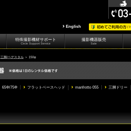
English
特殊撮影機材サポート
撮影機器販売
Circle Support Service
Sale
＞
三脚/ペデスタル
＞ 150φ
65Φ/75Φ
フラットベースヘッド
manfrotto 055
三脚ドリー