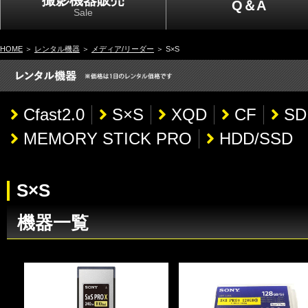
撮影機器販売
Q＆A
Sale
HOME
＞
レンタル機器
＞
メディア/リーダー
＞ S×S
Cfast2.0
S×S
XQD
CF
SD
MEMORY STICK PRO
HDD/SS
S×S
機器一覧