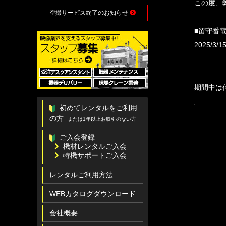
この度、
空撮サービス終了のお知らせ
■留守番
2025/3/
期間中は
初めてレンタルをご利用
の方
または1年以上お取引のない方
ご入会登録
機材レンタルご入会
特機サポートご入会
レンタルご利用方法
WEBカタログダウンロード
会社概要