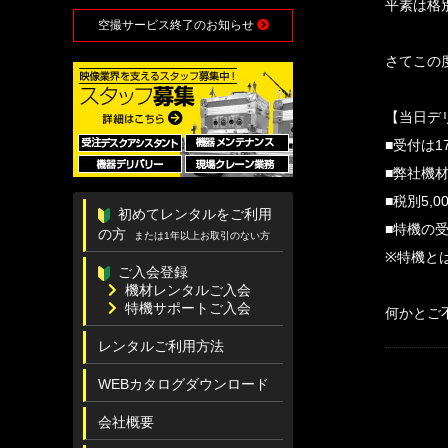
平素は格
空撮サービス終了のお知らせ
さてこの
【当日デ
■受付は
■弊社機
■税別5,
初めてレンタルをご利用
■特機の
の方
または1年以上お取引のない方
※特機と
ご入会登録
機材レンタルご入会
特機サポートご入会
何かとご
レンタルご利用方法
WEBカタログダウンロード
会社概要