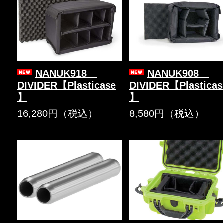
NANUK918
NANUK908
DIVIDER【Plasticase
DIVIDER【Plasticas
】
】
16,280円（税込）
8,580円（税込）