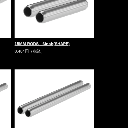
15MM RODS 6inch(SHAPE)
8,484円（税込）